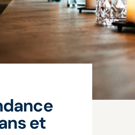
endance
ans et