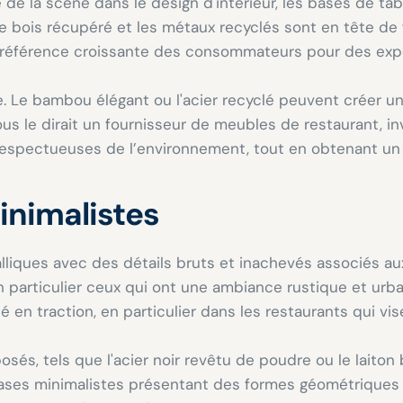
e de la scène dans le design d'intérieur, les bases de t
e bois récupéré et les métaux recyclés sont en tête de 
la préférence croissante des consommateurs pour des ex
tyle. Le bambou élégant ou l'acier recyclé peuvent créer 
s le dirait un fournisseur de meubles de restaurant, in
 respectueuses de l’environnement, tout en obtenant u
minimalistes
talliques avec des détails bruts et inachevés associés 
articulier ceux qui ont une ambiance rustique et urbai
é en traction, en particulier dans les restaurants qui v
sés, tels que l'acier noir revêtu de poudre ou le laito
bases minimalistes présentant des formes géométriques