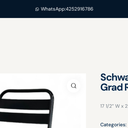
WhatsApp:4252916786
Schwa
Grad 
17 1/2″ W x 2
Categories: