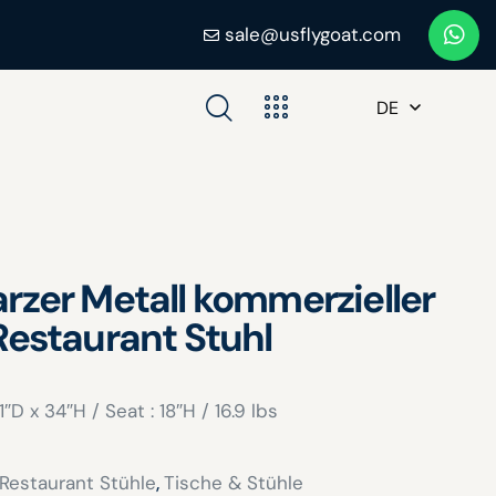
sale@usflygoat.com
DE
rzer Metall kommerzieller
Restaurant Stuhl
1″D x 34″H / Seat : 18″H / 16.9 lbs
Restaurant Stühle
,
Tische & Stühle