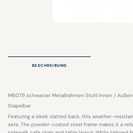
BESCHREIBUNG
M6079 schwarzer Metallrahmen Stuhl Innen / Außen
Stapelbar
Featuring a sleek slatted back, this weather-resista
sets. The powder-coated steel frame makes it a relia
sidewalk cafe chair and table layout. While tailored 