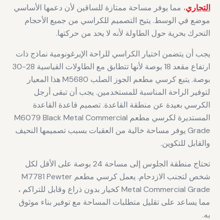
التجاري
، مما يوفر مساحة ممتازة للساقين لأن دعمها الأساسي
موضع في الوسط. يتيح التصميم للكراسي من جميع الأحجام
التحرك بحرية حول الطاولة لأنه لا يحد من حركتها.
يجب أن يتضمن اختيار الكراسي للراحة الإيرغونومية نماذج ذات
ارتفاع مقعد 18 بوصة لأنها تتطابق مع الطاولات القياسية 28-30
بوصة. يتبع كرسي مطعم الجوز الصلب M5680 هذا المعيار
لتوفير الراحة المناسبة للمستخدمين. يجب أن تبقى أرجل
الكرسي بعيدة عن منطقة القاعدة. تصميم قاعدة القاعدة
المستديرة لكرسي مطعم M6079 Black Metal Commercial
Grade يوفر مساحة خالية من العقبات بسبب تصميمها النحيف
والقابل للتكوين.
تحتاج منطقة الجلوس إلى مساحة 24 بوصة على الأقل لكل
شخص لتجنب الازدحام. يعمل كرسي مطعم M7781 Pewter
Metal Commercial Grade كخيار بدون ذراع وقابل للتراكم ،
مما يساعد على تقليل متطلبات المساحة مع توفير بناء موثوق
به.