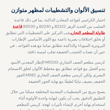
تنسيق الألوان والتشطيبات لمظهر متوازن
اختيار الكراسي لقواعد المعادن الداكنة، بما في ذلك قاعدة
الصليب من الحديد الزهر B2222 و B2230 و B3030
قاعدة
طاولة المطعم التجاري
يجب التركيز على التشطيبات التي تتطابق
أو تخلق اختلافات بصرية ناعمة مع اللون الأساسي. الإطارات
البرونزية السوداء والداكمة تتطابق تماما مع هذه القواعد ، في
حين أن نغمات الخشب الخفيفة تجلب لمسة دافئة.
كرسي مطعم الصف التجاري M5530 الإطار المعدني الأسود
يبدو أفضل مع قواعد تتطابق مع مخطط الألوان لخلق الانسجام
البصري ولكن كرسي مطعم الصف التجاري M582 الجوز
الخفيف يضيف تباينًا لطيفًا مع نهاية الجوز الخفيفة.
يصبح مزيج من التشطيبات المعدنية المختلفة ممكنا من خلال
التطبيق الدقيق. يجب أن يكون لنهاية واحدة الأولوية أثناء
استخدام نهاية أخرى لإنشاء تأثيرات لهجة. كرسي المطعم