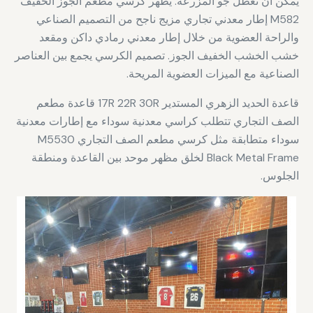
يمكن أن تعطل جو المزرعة. يظهر كرسي مطعم الجوز الخفيف
M582 إطار معدني تجاري مزيج ناجح من التصميم الصناعي
والراحة العضوية من خلال إطار معدني رمادي داكن ومقعد
خشب الخشب الخفيف الجوز. تصميم الكرسي يجمع بين العناصر
الصناعية مع الميزات العضوية المريحة.
قاعدة الحديد الزهري المستدير 17R 22R 30R قاعدة مطعم
الصف التجاري تتطلب كراسي معدنية سوداء مع إطارات معدنية
سوداء متطابقة مثل كرسي مطعم الصف التجاري M5530
Black Metal Frame لخلق مظهر موحد بين القاعدة ومنطقة
الجلوس.